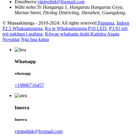
Emailmera:
yipinglink@foxmail.com
Wāhi noho:
Te Hanganga 1, Hangarau Hangarau Geya,
Marian Street, Dicting Districting, Shenzhen, Guangdong.
© Manaakitanga - 2010-2024: All rights reserved.
Papanga
,
Indoor
P2.5 Whakaaturanga
,
Ko te Whakaaturanga P10 LED
,
P3.91 reti
reti pakitara i arahina
,
Kōwae whakaatu ārahi
,
Kaituku Ataata
Novastar
Nga hua katoa
Whatsapp
whatsapp
+19806716457
Imeera
Imeera
yipinglink@foxmail.com