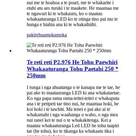
nui me te hoahoa a te poari, me te whakarite i
etahi atu aro turuki i te maakete. He maamaa me
te ngawari ki te whakauru, ko o maatau
whakaaturanga LED ko te otinga tino pai mo te
hunga e hiahia ana ki te whakaihiihi.
pakirehua
mokamoka
Te reti reti P2.976 He Tohu Paewhiri
Whakaaturanga Tohu Paetahi 250 *
250mm
I runga i nga ahuatanga o te kanapa me te tae, he
pai ake to maatauranga LED ki ana whakataetae.
Ko nga papa rama rama-teitei-teitei e whakaputa
ana i te petipeti tae tino nui, he maamaa hoki, he
koi hoki i te tawhiti. Ma tenei e pai ake ai te
whakamahi i nga waahanga o waho, o nga mea
nui ranei kei te nui o te whakakitenga. Kei a
maatau whakaaturanga Led LED he tohu taapiri
tae (he tohu), ko te tikanga ka whakaatu tika i