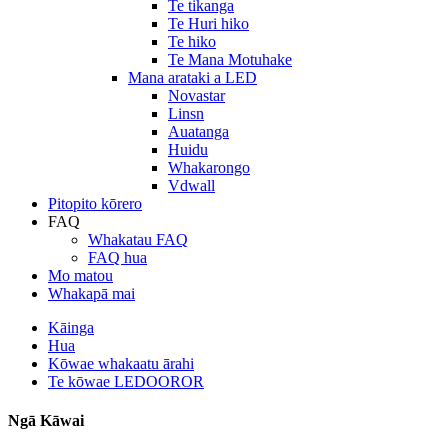
Te tikanga
Te Huri hiko
Te hiko
Te Mana Motuhake
Mana arataki a LED
Novastar
Linsn
Auatanga
Huidu
Whakarongo
Vdwall
Pitopito kōrero
FAQ
Whakatau FAQ
FAQ hua
Mo matou
Whakapā mai
Kāinga
Hua
Kōwae whakaatu ārahi
Te kōwae LEDOOROR
Ngā Kāwai