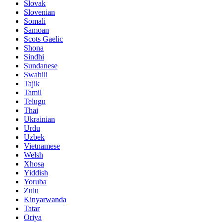
Slovak
Slovenian
Somali
Samoan
Scots Gaelic
Shona
Sindhi
Sundanese
Swahili
Tajik
Tamil
Telugu
Thai
Ukrainian
Urdu
Uzbek
Vietnamese
Welsh
Xhosa
Yiddish
Yoruba
Zulu
Kinyarwanda
Tatar
Oriya