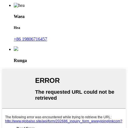
Waea
Hea
+86 19806716457
Runga