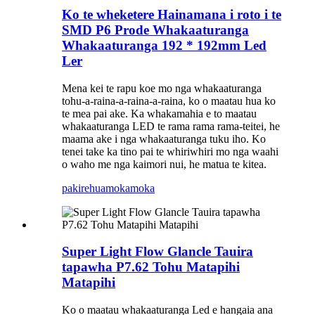
Ko te wheketere Hainamana i roto i te
SMD P6 Prode Whakaaturanga
Whakaaturanga 192 * 192mm Led
Ler
Mena kei te rapu koe mo nga whakaaturanga
tohu-a-raina-a-raina-a-raina, ko o maatau hua ko
te mea pai ake. Ka whakamahia e to maatau
whakaaturanga LED te rama rama rama-teitei, he
maama ake i nga whakaaturanga tuku iho. Ko
tenei take ka tino pai te whiriwhiri mo nga waahi
o waho me nga kaimori nui, he matua te kitea.
pakirehua
mokamoka
Super Light Flow Glancle Tauira
tapawha P7.62 Tohu Matapihi
Matapihi
Ko o maatau whakaaturanga Led e hangaia ana