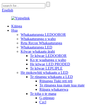
English
Kāinga
Hua
Whakaaturanga LEDOOROR
Whakaaturanga o waho
Reta Recon Whakaaturanga
Whakaaturanga LED
Kōwae whakaatu ārahi
Te kōwae LEDOOROR
Ko te waahanga o waho
He kōwae LED PRODED
Te kōwae LEPLIPLE
He mokowhiti whakaatu a LED
Te rūnanga whakaatu a LED
Rūnanga Tiaki reti reti
Te rūnanga kua mate kua mate
Rūpara whakarewa
Te toha o te mana
G-pūngao
Czcl