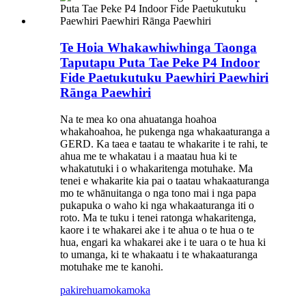
Te Hoia Whakawhiwhinga Taonga
Taputapu Puta Tae Peke P4 Indoor
Fide Paetukutuku Paewhiri Paewhiri
Rānga Paewhiri
Na te mea ko ona ahuatanga hoahoa
whakahoahoa, he pukenga nga whakaaturanga a
GERD. Ka taea e taatau te whakarite i te rahi, te
ahua me te whakatau i a maatau hua ki te
whakatutuki i o whakaritenga motuhake. Ma
tenei e whakarite kia pai o taatau whakaaturanga
mo te whānuitanga o nga tono mai i nga papa
pukapuka o waho ki nga whakaaturanga iti o
roto. Ma te tuku i tenei ratonga whakaritenga,
kaore i te whakarei ake i te ahua o te hua o te
hua, engari ka whakarei ake i te uara o te hua ki
to umanga, ki te whakaatu i te whakaaturanga
motuhake me te kanohi.
pakirehua
mokamoka