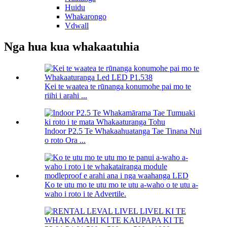
Huidu
Whakarongo
Vdwall
Nga hua kua whakaatuhia
Kei te waatea te rūnanga konumohe pai mo te
riihi i arahi ...
Indoor P2.5 Te Whakaahuatanga Tae Tinana Nui
o roto Ora ...
Ko te utu mo te utu mo te utu a-waho o te utu a-
waho i roto i te Advertile.