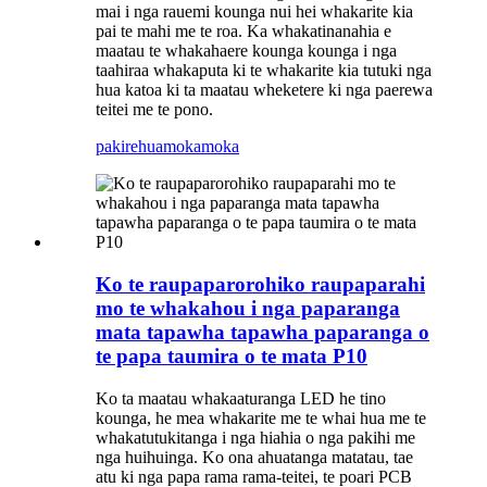
mai i nga rauemi kounga nui hei whakarite kia
pai te mahi me te roa. Ka whakatinanahia e
maatau te whakahaere kounga kounga i nga
taahiraa whakaputa ki te whakarite kia tutuki nga
hua katoa ki ta maatau wheketere ki nga paerewa
teitei me te pono.
pakirehua
mokamoka
Ko te raupaparorohiko raupaparahi
mo te whakahou i nga paparanga
mata tapawha tapawha paparanga o
te papa taumira o te mata P10
Ko ta maatau whakaaturanga LED he tino
kounga, he mea whakarite me te whai hua me te
whakatutukitanga i nga hiahia o nga pakihi me
nga huihuinga. Ko ona ahuatanga matatau, tae
atu ki nga papa rama rama-teitei, te poari PCB