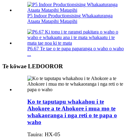
P5 Indoor Productionsising Whakaaturanga
Ataata Matapihi Matapihi
P6.67 Te tae o te papa paparanga o waho o waho
...
Te kōwae LEDOOROR
Ko te taputapu whakahou i te
Ahokore a te Ahokore i mua mo te
whakaoranga i nga reti o te papa o
waho
Tauira: HX-05