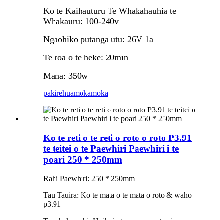
Ko te Kaihauturu Te Whakahauhia te
Whakauru: 100-240v
Ngaohiko putanga utu: 26V 1a
Te roa o te heke: 20min
Mana: 350w
pakirehua
mokamoka
Ko te reti o te reti o roto o roto P3.91
te teitei o te Paewhiri Paewhiri i te
poari 250 * 250mm
Rahi Paewhiri: 250 * 250mm
Tau Tauira: Ko te mata o te mata o roto & waho
p3.91