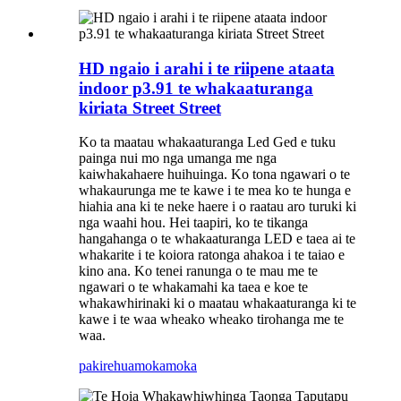
HD ngaio i arahi i te riipene ataata
indoor p3.91 te whakaaturanga
kiriata Street Street
Ko ta maatau whakaaturanga Led Ged e tuku
painga nui mo nga umanga me nga
kaiwhakahaere huihuinga. Ko tona ngawari o te
whakaurunga me te kawe i te mea ko te hunga e
hiahia ana ki te neke haere i o raatau aro turuki ki
nga waahi hou. Hei taapiri, ko te tikanga
hangahanga o te whakaaturanga LED e taea ai te
whakarite i te koiora ratonga ahakoa i te taiao e
kino ana. Ko tenei ranunga o te mau me te
ngawari o te whakamahi ka taea e koe te
whakawhirinaki ki o maatau whakaaturanga ki te
kawe i te waa wheako wheako tirohanga me te
waa.
pakirehua
mokamoka