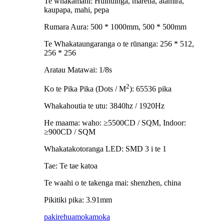
Te whakamahi: Huihuinga, marena, atamira,
kaupapa, mahi, pepa
Rumara Aura: 500 * 1000mm, 500 * 500mm
Te Whakataungaranga o te rūnanga: 256 * 512,
256 * 256
Aratau Matawai: 1/8s
2
Ko te Pika Pika (Dots / M
): 65536 pika
Whakahoutia te utu: 3840hz / 1920Hz
He maama: waho: ≥5500CD / SQM, Indoor:
≥900CD / SQM
Whakatakotoranga LED: SMD 3 i te 1
Tae: Te tae katoa
Te waahi o te takenga mai: shenzhen, china
Pikitiki pika: 3.91mm
pakirehua
mokamoka