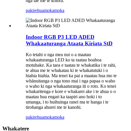
nga tae me te koiora.
pakirehua
mokamoka
Indoor RGB P3 LED ADED
Whakaaturanga Ataata Kiriata StD
Ko tetahi o nga mea nui o a maatau
whakaaturanga LED ko ta raatau hoahoa
motuhake. Ka taea e taatau te whakatika i te rahi,
te ahua me te whakatau ki te whakatutuki i o
hiahia hiahia. Ma tenei ka pai a maatau hua mo te
whānuitanga o nga tono mai i nga papaa o waho
o waho ki nga whakaaturanga iti o roto. Ko tenei
whakaritenga e kore e whakarei ake i te ahua o o
maatau hua engari ka taapiri ano hoki i to
umanga, i to huihuinga ranei ma te hanga i te
tirohanga ahurei me te kanohi.
pakirehua
mokamoka
Whakatere