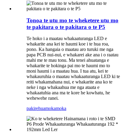
Tonoa te utu mo te wheketere utu mo
te pakitara o te pakitara o te P5
Te hoko i a maatau whakaaturanga LED e
whakarite ana kei te haumi koe i te hua roa,
pono. Ka hangaia o maatau aro turuki me nga
papa PCB nui-nui, e whakarei ake ana i o raatau
mahi me te mau tonu. Ma tenei ahuatanga e
whakarite te hokinga pai mo te haumi mo to
moni haumi i a maatau hua. I tua atu, kei te
whakauruhia o maatau whakaaturanga LED ki te
reiti whakamahana nui, e whakarite ana ko te
neke i nga whakaahua me nga ataata e
whakaatuhia ana ma te kore he kowhatu, he
wehewehe ranei.
pakirehua
mokamoka