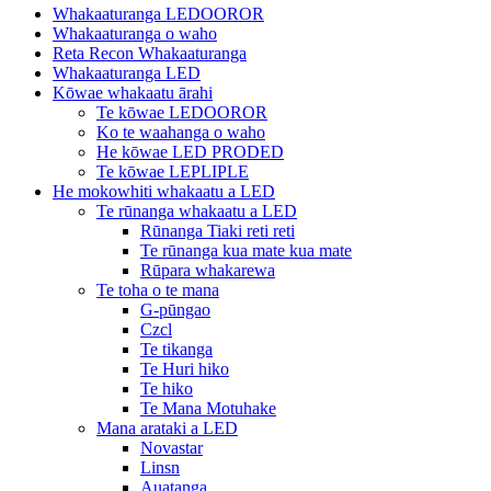
Whakaaturanga LEDOOROR
Whakaaturanga o waho
Reta Recon Whakaaturanga
Whakaaturanga LED
Kōwae whakaatu ārahi
Te kōwae LEDOOROR
Ko te waahanga o waho
He kōwae LED PRODED
Te kōwae LEPLIPLE
He mokowhiti whakaatu a LED
Te rūnanga whakaatu a LED
Rūnanga Tiaki reti reti
Te rūnanga kua mate kua mate
Rūpara whakarewa
Te toha o te mana
G-pūngao
Czcl
Te tikanga
Te Huri hiko
Te hiko
Te Mana Motuhake
Mana arataki a LED
Novastar
Linsn
Auatanga