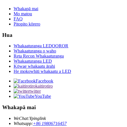
Whakapā mai
Mo matou
FAQ
Pitopito kōrero
Hua
Whakaaturanga LEDOOROR
Whakaaturanga o waho
Reta Recon Whakaaturanga
Whakaaturanga LED
Kōwae whakaatu ārahi
He mokowhiti whakaatu a LED
Facebook
kaitirotiro
twitter
YouTube
Whakapā mai
WeChat:
Ypinglink
Whatsapp:
+86 19806716457